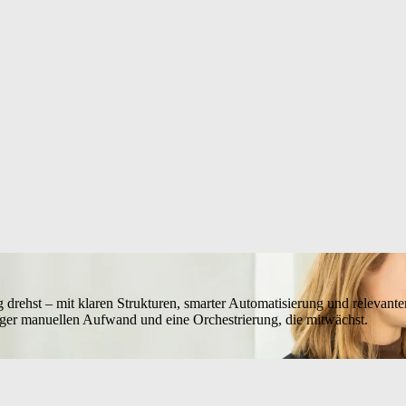
 drehst – mit klaren Strukturen, smarter Automatisierung und relevant
ger manuellen Aufwand und eine Orchestrierung, die mitwächst.