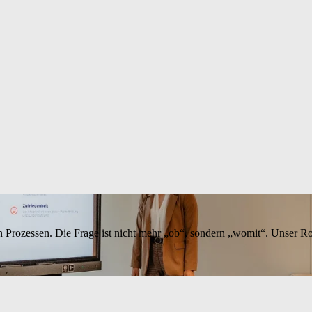
en Prozessen. Die Frage ist nicht mehr „ob“, sondern „womit“. Unser 