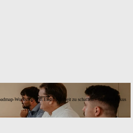
Roadmap-Workshop hilft Euch, Klarheit zu schaffen – und den Fokus