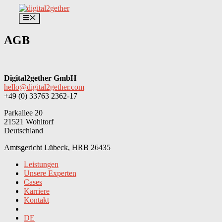
Zum
Inhalt
Menü
springen
AGB
Digital2gether GmbH
hello@digital2gether.com
+49 (0) 33763 2362-17
Parkallee 20
21521 Wohltorf
Deutschland
Amtsgericht Lübeck, HRB 26435
Leistungen
Unsere Experten
Cases
Karriere
Kontakt
DE